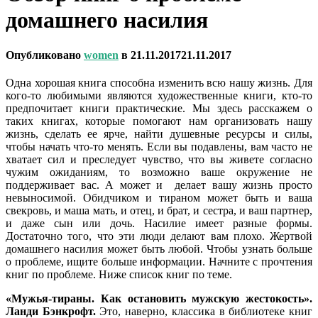
домашнего насилия
Опубликовано
women
в
21.11.2017
21.11.2017
Одна хорошая книга способна изменить всю нашу жизнь. Для
кого-то любимыми являются художественные книги, кто-то
предпочитает книги практические. Мы здесь расскажем о
таких книгах, которые помогают нам организовать нашу
жизнь, сделать ее ярче, найти душевные ресурсы и силы,
чтобы начать что-то менять. Если вы подавлены, вам часто не
хватает сил и преследует чувство, что вы живете согласно
чужим ожиданиям, то возможно ваше окружение не
поддерживает вас. А может и делает вашу жизнь просто
невыносимой. Обидчиком и тираном может быть и ваша
свекровь, и маша мать, и отец, и брат, и сестра, и ваш партнер,
и даже сын или дочь. Насилие имеет разные формы.
Достаточно того, что эти люди делают вам плохо. Жертвой
домашнего насилия может быть любой. Чтобы узнать больше
о проблеме, ищите больше информации. Начните с прочтения
книг по проблеме.
Ниже список книг по теме.
«Мужья-тираны. Как остановить мужскую жестокость».
Ланди Бэнкрофт.
Это, наверно, классика в библиотеке книг