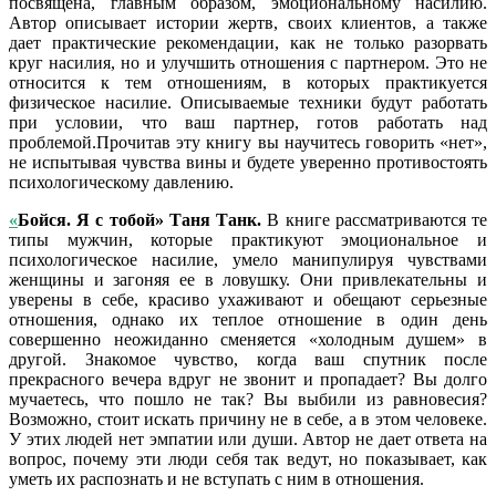
посвящена, главным образом, эмоциональному насилию.
Автор описывает истории жертв, своих клиентов, а также
дает практические рекомендации, как не только разорвать
круг насилия, но и улучшить отношения с партнером. Это не
относится к тем отношениям, в которых практикуется
физическое насилие. Описываемые техники будут работать
при условии, что ваш партнер, готов работать над
проблемой.Прочитав эту книгу вы научитесь говорить «нет»,
не испытывая чувства вины и будете уверенно противостоять
психологическому давлению.
«
Бойся. Я с тобой» Таня Танк.
В книге рассматриваются те
типы мужчин, которые практикуют эмоциональное и
психологическое насилие, умело манипулируя чувствами
женщины и загоняя ее в ловушку. Они привлекательны и
уверены в себе, красиво ухаживают и обещают серьезные
отношения, однако их теплое отношение в один день
совершенно неожиданно сменяется «холодным душем» в
другой. Знакомое чувство, когда ваш спутник после
прекрасного вечера вдруг не звонит и пропадает? Вы долго
мучаетесь, что пошло не так? Вы выбили из равновесия?
Возможно, стоит искать причину не в себе, а в этом человеке.
У этих людей нет эмпатии или души. Автор не дает ответа на
вопрос, почему эти люди себя так ведут, но показывает, как
уметь их распознать и не вступать с ним в отношения.