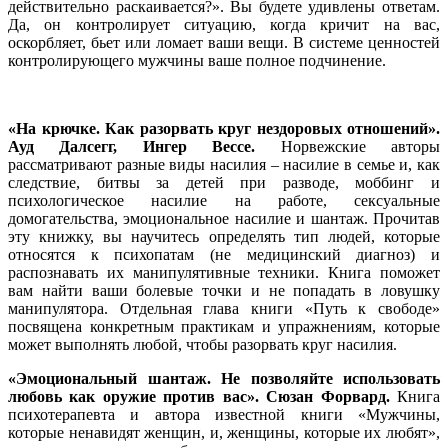
действительно раскаивается?». Вы будете удивлены ответам.
Да, он контролирует ситуацию, когда кричит на вас,
оскорбляет, бьет или ломает ваши вещи. В системе ценностей
контролирующего мужчины ваше полное подчинение.
«На крючке. Как разорвать круг нездоровых отношений».
Ауд Далсегг, Ингер Вессе.
Норвежские авторы
рассматривают разные виды насилия – насилие в семье и, как
следствие, битвы за детей при разводе, моббинг и
психологическое насилие на работе, сексуальные
домогательства, эмоциональное насилие и шантаж. Прочитав
эту книжку, вы научитесь определять тип людей, которые
относятся к психопатам (не медицинский диагноз) и
распознавать их манипулятивные техники. Книга поможет
вам найти ваши болевые точки и не попадать в ловушку
манипулятора. Отдельная глава книги «Путь к свободе»
посвящена конкретным практикам и упражнениям, которые
может выполнять любой, чтобы разорвать круг насилия.
«Эмоциональный шантаж. Не позволяйте использовать
любовь как оружие против вас». Сюзан Форвард.
Книга
психотерапевта и автора известной книги «Мужчины,
которые ненавидят женщин, и, женщины, которые их любят»,