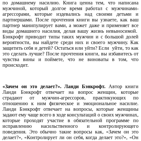
по домашнему насилию. Книга ценна тем, что написана
мужчиной, который долгое время работал с мужчинами-
агрессорами, которые издевались над своими детьми и
партнершами. После прочтения книги вы узнаете, как ваш
партнер манипулирует вами, а может даже и применяет все
виды домашнего насилия, делая вашу жизнь невыносимой.
Бэнкрофт приводит типы таких мужчин и с большой долей
вероятности, вы найдете среди них и своего мужчину. Как
защитить себя и детей? Остаться или уйти? Если уйти, то как
это сделать лучше? После прочтения книги, вы избавитесь от
чувства вины и поймете, что не виноваты в том, что
происходит.
«Зачем он это делает?». Ланди Бэнкрофт.
Автор книги
Ланди Бэнкрофт отвечает на вопрос женщин, которые
страдают от мужчин-агрессоров, практикующих по
отношению к ним физическое и эмоциональное насилие.
Ланди Бэнкрофт отвечает на вопросы, которые женщины
задают ему чаще всего в ходе консультаций о своих мужчинах,
которые проходят участие в обязательной программе по
исправлению насильственного и контролирующего
поведения. Это обычно такие вопросы как, «Зачем он это
делает?», «Контролирует ли он себя, когда делает это?», «Он