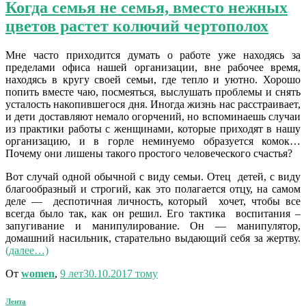
Когда семья не семья, вместо нежных
цветов растет колючий чертополох
Мне часто приходится думать о работе уже находясь за
пределами офиса нашей организации, вне рабочее время,
находясь в кругу своей семьи, где тепло и уютно. Хорошо
попить вместе чаю, посмеяться, выслушать проблемы и снять
усталость накопившегося дня. Иногда жизнь нас расстраивает,
и дети доставляют немало огорчений, но вспоминаешь случаи
из практики работы с женщинами, которые приходят в нашу
организацию, и в горле неминуемо образуется комок…
Почему они лишены такого простого человеческого счастья?
Вот случай одной обычной с виду семьи. Отец детей, с виду
благообразный и строгий, как это полагается отцу, на самом
деле — деспотичная личность, который хочет, чтобы все
всегда было так, как он решил. Его тактика воспитания –
запугивание и манипулирование. Он — манипулятор,
домашний насильник, старательно выдающий себя за жертву.
(далее…)
От
women
,
9 лет
30.10.2017
тому
Лента