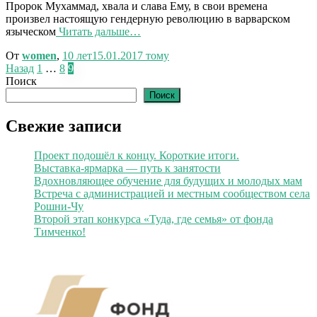
Пророк Мухаммад, хвала и слава Ему, в свои времена
произвел настоящую гендерную революцию в варварском
языческом
Читать дальше…
От
women
,
10 лет
15.01.2017
тому
Пагинация
Назад
1
…
8
9
Поиск
записей
Поиск
Свежие записи
Проект подошёл к концу. Короткие итоги.
Выставка-ярмарка — путь к занятости
Вдохновляющее обучение для будущих и молодых мам
Встреча с администрацией и местным сообществом села
Рошни-Чу
Второй этап конкурса «Туда, где семья» от фонда
Тимченко!