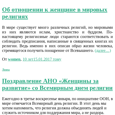
Об отношении к женщине в мировых
религиях
В мире существует много различных религий, но мировыми
из них являются ислам, христианство и буддизм. По-
настоящему религиозные люди стараются соответствовать и
соблюдать предписания, написанные в священных книгах их
религии. Ведь именно в них описан образ жизни человека,
стремящегося получить поощрение от Всевышнего.
(далее…)
От
women
,
10 лет
15.01.2017
тому
Лента
Поздравление АНО «Женщины за
развитие» со Всемирным днем религии
Ежегодно в третье воскресенье января, по инициативе ООН, в
мире отмечается Всемирный день религии. В этот день мы
хотим напомнить, что религия должна объединять людей и
служить источником для поддержания мира, а не раздора.