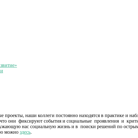
звитие»
ии
е проекты, наши коллеги постоянно находятся в практике и наб
о, что они фиксируют события и социальные проявления и крит
окружающую нас социальную жизнь и в поиски решений по остр
тью можно
здесь
.