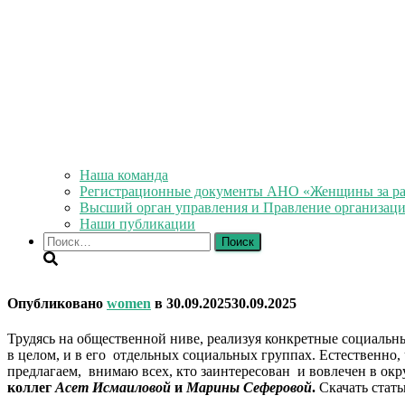
Наша команда
Регистрационные документы АНО «Женщины за ра
Высший орган управления и Правление организац
Наши публикации
Найти:
Опубликовано
women
в
30.09.2025
30.09.2025
Трудясь на общественной ниве, реализуя конкретные социальны
в целом, и в его отдельных социальных группах. Естественн
предлагаем, внимаю всех, кто заинтересован и вовлечен в 
коллег
Асет Исмаиловой
и
Марины Сеферовой
.
Скачать ста