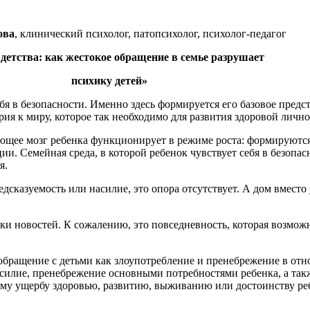
ова
, клинический психолог, патопсихолог, психолог-педагог
детства: как жестокое обращение в семье разрушает
психику детей»
бя в безопасности. Именно здесь формируется его базовое предс
я к миру, которое так необходимо для развития здоровой лично
ающее мозг ребенка функционирует в режиме роста: формируются
. Семейная среда, в которой ребенок чувствует себя в безопасно
я.
едсказуемость или насилие, это опора отсутствует. А дом вместо
и новостей. К сожалению, это повседневность, которая возможно
обращение с детьми как злоупотребление и пренебрежение в отн
асилие, пренебрежение основными потребностями ребенка, а та
му ущербу здоровью, развитию, выживанию или достоинству реб