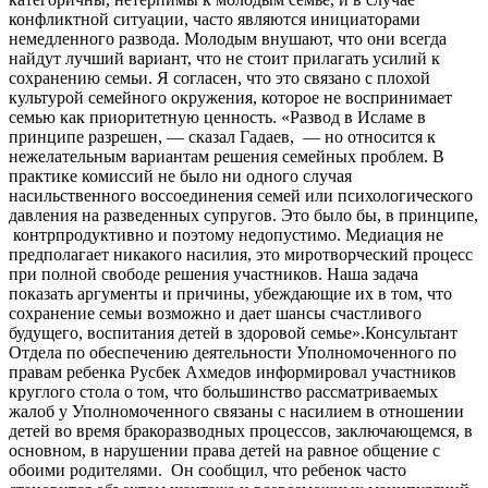
конфликтной ситуации, часто являются инициаторами
немедленного развода. Молодым внушают, что они всегда
найдут лучший вариант, что не стоит прилагать усилий к
сохранению семьи. Я согласен, что это связано с плохой
культурой семейного окружения, которое не воспринимает
семью как приоритетную ценность. «Развод в Исламе в
принципе разрешен, — сказал Гадаев, — но относится к
нежелательным вариантам решения семейных проблем. В
практике комиссий не было ни одного случая
насильственного воссоединения семей или психологического
давления на разведенных супругов. Это было бы, в принципе,
контрпродуктивно и поэтому недопустимо. Медиация не
предполагает никакого насилия, это миротворческий процесс
при полной свободе решения участников. Наша задача
показать аргументы и причины, убеждающие их в том, что
сохранение семьи возможно и дает шансы счастливого
будущего, воспитания детей в здоровой семье».Консультант
Отдела по обеспечению деятельности Уполномоченного по
правам ребенка Русбек Ахмедов информировал участников
круглого стола о том, что большинство рассматриваемых
жалоб у Уполномоченного связаны с насилием в отношении
детей во время бракоразводных процессов, заключающемся, в
основном, в нарушении права детей на равное общение с
обоими родителями. Он сообщил, что ребенок часто