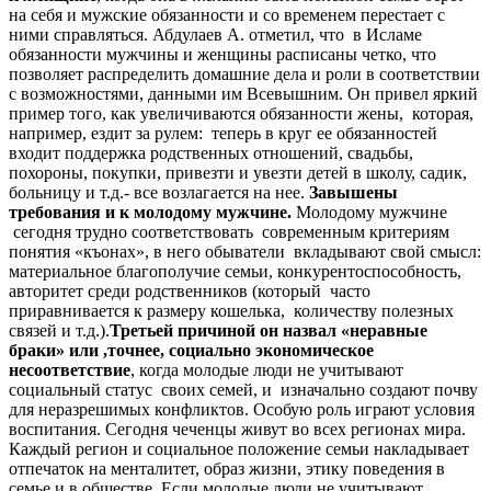
на себя и мужские обязанности и со временем перестает с
ними справляться. Абдулаев А. отметил, что в Исламе
обязанности мужчины и женщины расписаны четко, что
позволяет распределить домашние дела и роли в соответствии
с возможностями, данными им Всевышним. Он привел яркий
пример того, как увеличиваются обязанности жены, которая,
например, ездит за рулем: теперь в круг ее обязанностей
входит поддержка родственных отношений, свадьбы,
похороны, покупки, привезти и увезти детей в школу, садик,
больницу и т.д.- все возлагается на нее.
Завышены
требования и к молодому мужчине.
Молодому мужчине
сегодня трудно соответствовать современным критериям
понятия «къонах», в него обыватели вкладывают свой смысл:
материальное благополучие семьи, конкурентоспособность,
авторитет среди родственников (который часто
приравнивается к размеру кошелька, количеству полезных
связей и т.д.).
Третьей причиной он назвал «неравные
браки» или ,точнее, социально экономическое
несоответствие
, когда молодые люди не учитывают
социальный статус своих семей, и изначально создают почву
для неразрешимых конфликтов. Особую роль играют условия
воспитания. Сегодня чеченцы живут во всех регионах мира.
Каждый регион и социальное положение семьи накладывает
отпечаток на менталитет, образ жизни, этику поведения в
семье и в обществе. Если молодые люди не учитывают