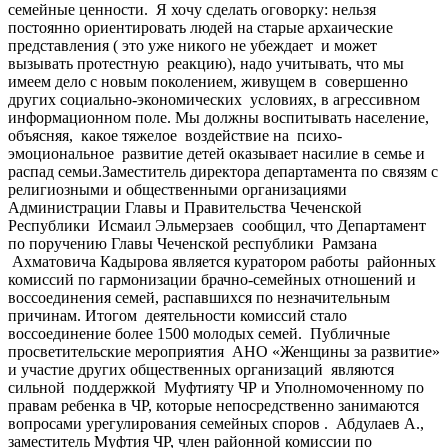
семейные ценности. Я хочу сделать оговорку: нельзя
постоянно ориентировать людей на старые архаические
представления ( это уже никого не убеждает и может
вызывать протестную реакцию), надо учитывать, что мы
имеем дело с новым поколением, живущем в совершенно
других социально-экономических условиях, в агрессивном
информационном поле. Мы должны воспитывать население,
объясняя, какое тяжелое воздействие на психо-
эмоциональное развитие детей оказывает насилие в семье и
распад семьи.Заместитель директора департамента по связям с
религиозными и общественными организациями
Администрации Главы и Правительства Чеченской
Республики Исмаил Эльмерзаев сообщил, что Департамент
по поручению Главы Чеченской республики Рамзана
Ахматовича Кадырова является куратором работы районных
комиссий по гармонизации брачно-семейных отношений и
воссоединения семей, распавшихся по незначительным
причинам. Итогом деятельности комиссий стало
воссоединение более 1500 молодых семей. Публичные
просветительские мероприятия АНО «Женщины за развитие»
и участие других общественных организаций являются
сильной поддержкой Муфтияту ЧР и Уполномоченному по
правам ребенка в ЧР, которые непосредственно занимаются
вопросами урегулирования семейных споров . Абдулаев А.,
заместитель Муфтия ЧР, член районной комиссии по