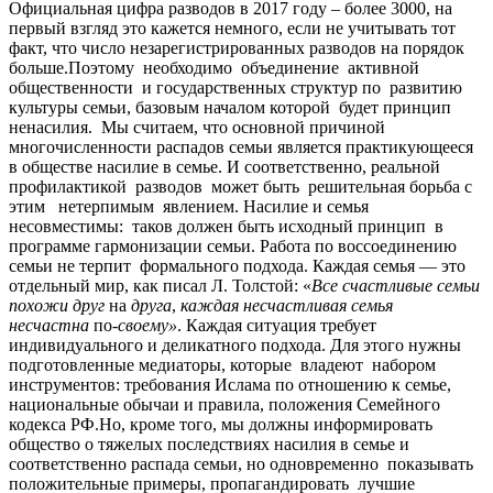
Официальная цифра разводов в 2017 году – более 3000, на
первый взгляд это кажется немного, если не учитывать тот
факт, что число незарегистрированных разводов на порядок
больше.Поэтому необходимо объединение активной
общественности и государственных структур по развитию
культуры семьи, базовым началом которой будет принцип
ненасилия. Мы считаем, что основной причиной
многочисленности распадов семьи является практикующееся
в обществе насилие в семье. И соответственно, реальной
профилактикой разводов может быть решительная борьба с
этим нетерпимым явлением. Насилие и семья
несовместимы: таков должен быть исходный принцип в
программе гармонизации семьи. Работа по воссоединению
семьи не терпит формального подхода. Каждая семья — это
отдельный мир, как писал Л. Толстой: «
Все счастливые семьи
похожи друг
на
друга
,
каждая несчастливая семья
несчастна
по-
своему»
. Каждая ситуация требует
индивидуального и деликатного подхода. Для этого нужны
подготовленные медиаторы, которые владеют набором
инструментов: требования Ислама по отношению к семье,
национальные обычаи и правила, положения Семейного
кодекса РФ.Но, кроме того, мы должны информировать
общество о тяжелых последствиях насилия в семье и
соответственно распада семьи, но одновременно показывать
положительные примеры, пропагандировать лучшие