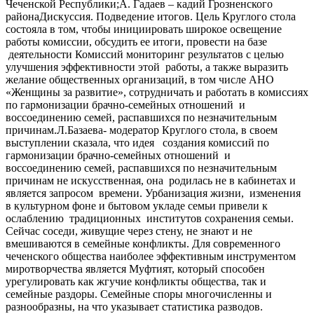
Чеченской Республики;А. Гадаев – кадий Грозненского
районаДискуссия. Подведение итогов. Цель Круглого стола
состояла в том, чтобы инициировать широкое освещение
работы комиссии, обсудить ее итоги, провести на базе
деятельности Комиссий мониторинг результатов с целью
улучшения эффективности этой работы, а также выразить
желание общественных организаций, в том числе АНО
«Женщины за развитие», сотрудничать и работать в комиссиях
по гармонизации брачно-семейных отношений и
воссоединению семей, распавшихся по незначительным
причинам.Л.Базаева- модератор Круглого стола, в своем
выступлении сказала, что идея создания комиссий по
гармонизации брачно-семейных отношений и
воссоединению семей, распавшихся по незначительным
причинам не искусственная, она родилась не в кабинетах и
является запросом времени. Урбанизация жизни, изменения
в культурном фоне и бытовом укладе семьи привели к
ослаблению традиционных институтов сохранения семьи.
Сейчас соседи, живущие через стену, не знают и не
вмешиваются в семейные конфликты. Для современного
чеченского общества наиболее эффективным инструментом
миротворчества является Муфтият, который способен
урегулировать как жгучие конфликты общества, так и
семейные раздоры. Семейные споры многочисленны и
разнообразны, на что указывает статистика разводов.