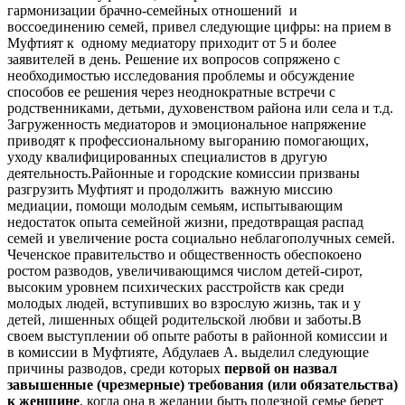
гармонизации брачно-семейных отношений и
воссоединению семей, привел следующие цифры: на прием в
Муфтият к одному медиатору приходит от 5 и более
заявителей в день. Решение их вопросов сопряжено с
необходимостью исследования проблемы и обсуждение
способов ее решения через неоднократные встречи с
родственниками, детьми, духовенством района или села и т.д.
Загруженность медиаторов и эмоциональное напряжение
приводят к профессиональному выгоранию помогающих,
уходу квалифицированных специалистов в другую
деятельность.Районные и городские комиссии призваны
разгрузить Муфтият и продолжить важную миссию
медиации, помощи молодым семьям, испытывающим
недостаток опыта семейной жизни, предотвращая распад
семей и увеличение роста социально неблагополучных семей.
Чеченское правительство и общественность обеспокоено
ростом разводов, увеличивающимся числом детей-сирот,
высоким уровнем психических расстройств как среди
молодых людей, вступивших во взрослую жизнь, так и у
детей, лишенных общей родительской любви и заботы.В
своем выступлении об опыте работы в районной комиссии и
в комиссии в Муфтияте, Абдулаев А. выделил следующие
причины разводов, среди которых
первой он назвал
завышенные (чрезмерные) требования (или обязательства)
к женщине
, когда она в желании быть полезной семье берет