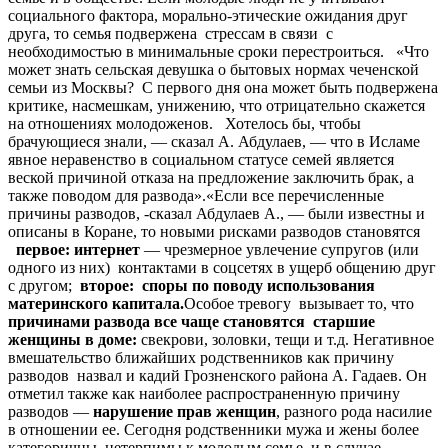
социального фактора, морально-этические ожидания друг
друга, то семья подвержена стрессам в связи с
необходимостью в минимальные сроки перестроиться. «Что
может знать сельская девушка о бытовых нормах чеченской
семьи из Москвы? С первого дня она может быть подвержена
критике, насмешкам, унижению, что отрицательно скажется
на отношениях молодоженов. Хотелось бы, чтобы
брачующиеся знали, — сказал А. Абдулаев, — что в Исламе
явное неравенство в социальном статусе семей является
веской причиной отказа на предложение заключить брак, а
также поводом для развода».«Если все перечисленные
причины разводов, -сказал Абдулаев А., — были известны и
описаны в Коране, то новыми рисками разводов становятся
первое: интернет
— чрезмерное увлечение супругов (или
одного из них) контактами в соцсетях в ущерб общению друг
с другом;
второе: споры по поводу использования
материнского капитала.
Особое тревогу вызывает то, что
причинами развода
все чаще становятся
старшие
женщины в доме:
свекрови, золовки, тещи и т.д. Негативное
вмешательство ближайших родственников как причину
разводов назвал и кадий Грозненского района А. Гадаев. Он
отметил также как наиболее распространенную причину
разводов —
нарушение прав женщин
, разного рода насилие
в отношении ее. Сегодня родственники мужа и жены более
категоричны, нетерпимы к молодым семье, и в случае