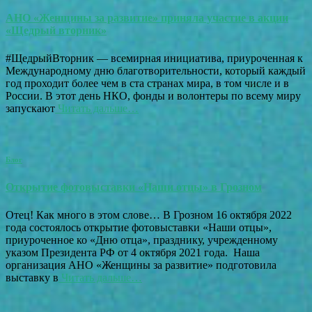
АНО «Женщины за развитие» приняла участие в акции
«Щедрый вторник»
#ЩедрыйВторник — всемирная инициатива, приуроченная к
Международному дню благотворительности, который каждый
год проходит более чем в ста странах мира, в том числе и в
России. В этот день НКО, фонды и волонтеры по всему миру
запускают
Читать дальше…
Блог
Открытие фотовыставки «Наши отцы» в Грозном
Отец! Как много в этом слове… В Грозном 16 октября 2022
года состоялось открытие фотовыставки «Наши отцы»,
приуроченное ко «Дню отца», празднику, учрежденному
указом Президента РФ от 4 октября 2021 года. Наша
организация АНО «Женщины за развитие» подготовила
выставку в
Читать дальше…