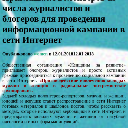
числа журналистов и
блогеров для проведения
информационной кампании в
сети Интернет
Опубликовано
women
в
12.01.2018
12.01.2018
Общественная организация «Женщины за развитие»
приглашает блогеров, журналистов и просто активных
граждан присоединиться к проведению социальной кампании
в сети Интернет:
«Противодействие вовлечению молодых
мужчин и женщин в радикальные экстремистские
группировки».
Задачей молодых волонтеров-репортеров, мужчин и женщин,
юношей и девушек станет распространение в сети Интернет
готовых материалов и шаблонов постов, чтобы рассказать о
методах, которые используют вербовщики в сети Интернет, и
предотвратить молодых мужчин и женщин от пагубной
идеологии и иных форм манипуляций.