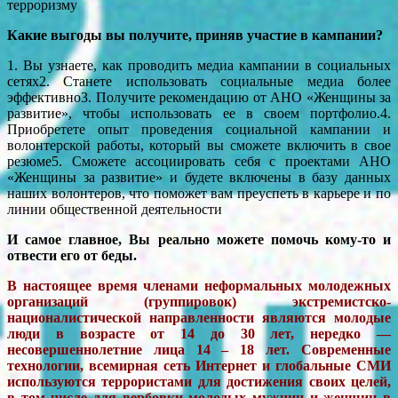
терроризму
Какие выгоды вы получите, приняв участие в кампании?
1. Вы узнаете, как проводить медиа кампании в социальных
сетях2. Станете использовать социальные медиа более
эффективно3. Получите рекомендацию от АНО «Женщины за
развитие», чтобы использовать ее в своем портфолио.4.
Приобретете опыт проведения социальной кампании и
волонтерской работы, который вы сможете включить в свое
резюме5. Сможете ассоциировать себя с проектами АНО
«Женщины за развитие» и будете включены в базу данных
наших волонтеров, что поможет вам преуспеть в карьере и по
линии общественной деятельности
И самое главное, Вы реально можете помочь кому-то и
отвести его от беды.
В настоящее время членами неформальных молодежных
организаций (группировок) экстремистско-
националистической направленности являются молодые
люди в возрасте от 14 до 30 лет, нередко —
несовершеннолетние лица 14 – 18 лет. Современные
технологии, всемирная сеть Интернет и глобальные СМИ
используются террористами для достижения своих целей,
в том числе для вербовки молодых мужчин и женщин в