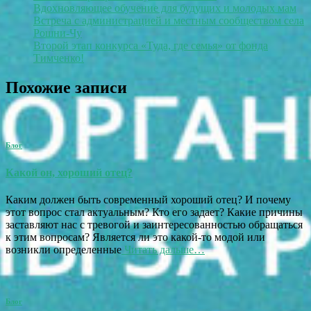
Вдохновляющее обучение для будущих и молодых мам
Встреча с администрацией и местным сообществом села
Рошни-Чу
Второй этап конкурса «Туда, где семья» от фонда
Тимченко!
Похожие записи
Блог
Какой он, хороший отец?
Каким должен быть современный хороший отец? И почему
этот вопрос стал актуальным? Кто его задает? Какие причины
заставляют нас с тревогой и заинтересованностью обращаться
к этим вопросам? Является ли это какой-то модой или
возникли определенные
Читать дальше…
Блог