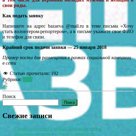
свои ряды.
Как подать заявку
Напишите на адрес bazaeva @mail.ru в теме письма «Хочу
стать волонтером-репортером», а в письме укажите свое ФИО
и телефон для связи.
Крайний срок подачи заявки — 25 января 2018
Пример поста для размещения в рамках социальной кампании
в сети
Статью прочитали:
192
Рубрики:
Блог
Поиск
Поиск
Свежие записи
Проект подошёл к концу. Короткие итоги.
Выставка-ярмарка — путь к занятости