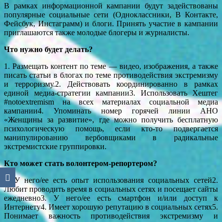
В рамках информационной кампании будут задействованы
популярные социальные сети (Одноклассники, В Контакте,
Фейсбук, Инстаграмм) и блоги. Принять участие в кампании
приглашаются также молодые блогеры и журналисты.
Что нужно будет делать?
1. Размещать контент по теме — видео, изображения, а также
писать статьи в блогах по теме противодействия экстремизму
и терроризму.2. Действовать координированно в рамках
единой медиа-стратегии кампании3. Использовать Хештег
#notoextremism на всех материалах социальной медиа
кампании4. Упоминать номер горячей линии АНО
«Женщины за развитие», где можно получить бесплатную
психологическую помощь, если кто-то подвергается
манипулированию вербовщиками в радикальные
экстремистские группировки.
Кто может стать волонтером-репортером?
1. У него/ее есть опыт использования социальных сетей2.
Любит проводить время в социальных сетях и посещает сайты
ежедневно3. У него/ее есть смартфон и/или доступ к
Интернету4. Имеет хорошую репутацию в социальных сетях5.
Понимает важность противодействия экстремизму и