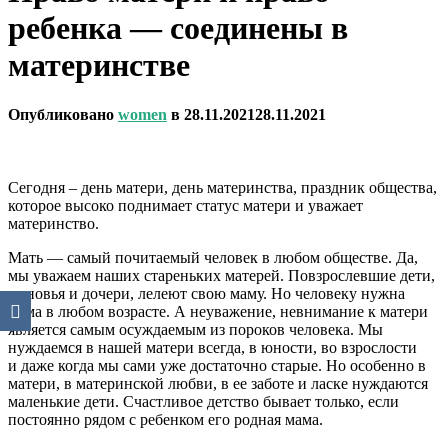
ребенка — соединены в
материнстве
Опубликовано
women
в
28.11.2021
28.11.2021
Сегодня – день матери, день материнства, праздник общества,
которое высоко поднимает статус матери и уважает
материнство.
Мать — самый почитаемый человек в любом обществе. Да,
мы уважаем наших стареньких матерей. Повзрослевшие дети,
сыновья и дочери, лелеют свою маму. Но человеку нужна
мама в любом возрасте. А неуважение, невнимание к матери
является самым осуждаемым из пороков человека. Мы
нуждаемся в нашей матери всегда, в юности, во взрослости
и даже когда мы сами уже достаточно старые. Но особенно в
матери, в материнской любви, в ее заботе и ласке нуждаются
маленькие дети. Счастливое детство бывает только, если
постоянно рядом с ребенком его родная мама.