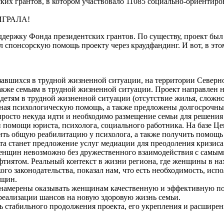
ких грантов, в котором участвовало 11085 социально-ориентиро
ЫИГРАЛА!
ддержку Фонда президентских грантов. По существу, проект бы
 спонсорскую помощь проекту через краудфандинг. И вот, в этом
завшихся в трудной жизненной ситуации, на территории Северно
акже семьям в трудной жизненной ситуации. Проект направлен 
детям в трудной жизненной ситуации (отсутствие жилья, сложн
рочная психологическую помощь, а также предложены долгосроч
просто некуда идти и необходимо размещение семьи для решения
й помощи юриста, психолога, социального работника. На базе Ц
дить общую реабилитацию у психолога, а также получить помощь
 станет предложение услуг медиации для преодоления кризиса в
женщин невозможно без дружественного взаимодействия с самы
тиятом. Реальный контекст в жизни региона, где женщины в на
о законодательства, показал нам, что есть необходимость, испол
нщин.
намерены оказывать женщинам качественную и эффективную по
 реализации шансов на новую здоровую жизнь семьи.
стабильного продолжения проекта, его укрепления и расширен