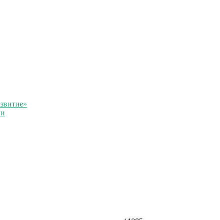
звитие»
ии