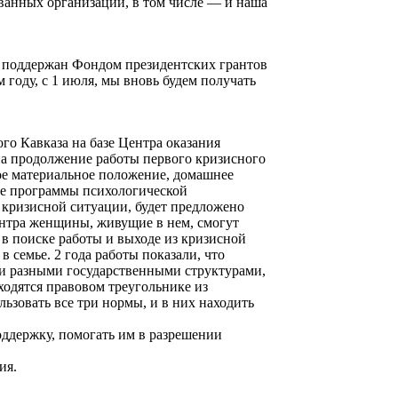
ванных организаций, в том числе — и наша
л поддержан Фондом президентских грантов
 году, с 1 июля, мы вновь будем получать
го Кавказа на базе Центра оказания
на продолжение работы первого кризисного
ое материальное положение, домашнее
ные программы психологической
 кризисной ситуации, будет предложено
ентра женщины, живущие в нем, смогут
 в поиске работы и выходе из кризисной
 семье. 2 года работы показали, что
ми разными государственными структурами,
ходятся правовом треугольнике из
ьзовать все три нормы, и в них находить
ддержку, помогать им в разрешении
ия.