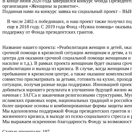
В конце июня 2020 года завершился конкурс Фонда Президентс
организация «Женщины за развитие».
Поданная нами на конкурс заявка на социальный проект – В
В числе 2402-х победивших, и наш проект также получил по
еще в 2018 году. С 2019 года Фонд «Нужна помощь» оказывал
поддержку от Фонда президентских грантов.
Название нашего проекта: «Реабилитация женщин и детей, ока
срочной помощи в кризисной ситуации женщинам и детям, а т
центра для оказания срочной социальной помощи женщинам и 
насилие и т.д.). В рамках проекта женщинам будет оказана с
реабилитации и выхода из кризиса. В случае, когда женщинам 
пребывание в кризисном центре, а также оказание комплексно
совместно присматривать за детьми, готовить на кухне, прохо
ситуации, получая разные виды поддержки. Инновацией проекта
добиваться хорошего результата в улучшении будущей жизни 
начиная с ЗАГСа и заканчивая религиозными структурами, Муф
исламских правовых норм, национальных традиций и российског
более широкие основы и комбинированные формы защиты же
Мы вдохновлены поддержкой Фонда президентских грантов и 
жизненного кризиса, в выходе из психо-социального стресса и
Мы выражаем искреннюю благодарность Фонду за возможность 
Статью прочитали:
197