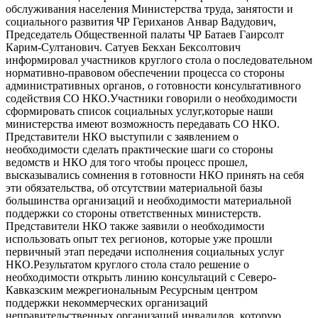
обслуживания населения Министерства труда, занятости и
социального развития ЧР Гериханов Анвар Вадудович,
Председатель Общественной палаты ЧР Батаев Гаирсолт
Карим-Султанович. Сатуев Бекхан Бексолтович
информировал участников круглого стола о последовательном
нормативно-правовом обеспечении процесса со стороны
административных органов, о готовности консультативного
содействия СО НКО.Участники говорили о необходимости
сформировать список социальных услуг,которые наши
министерства имеют возможность передавать СО НКО.
Представители НКО выступили с заявлением о
необходимости сделать практические шаги со стороны
ведомств и НКО для того чтобы процесс прошел,
высказывались сомнения в готовности НКО принять на себя
эти обязательства, об отсутствии материальной базы
большинства организаций и необходимости материальной
поддержки со стороны ответственных министерств.
Представители НКО также заявили о необходимости
использовать опыт тех регионов, которые уже прошли
первичный этап передачи исполнения социальных услуг
НКО.Результатом круглого стола стало решение о
необходимости открыть линию консультаций с Северо-
Кавказским межрегиональным Ресурсным центром
поддержки некоммерческих организаций
неправительственных организаций инвалидов, которую