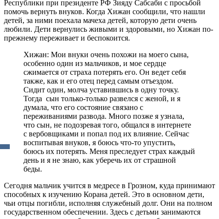
Республики при президенте РФ Зияду Сабсаби с просьбой
помочь вернуть внуков. Когда Хижан сообщили, что нашли
детей, за ними поехала мачеха детей, которую дети очень
любили. Дети вернулись живыми и здоровыми, но Хижан по-
прежнему переживает и беспокоится.
Хижан: Мои внуки очень похожи на моего сына,
особенно один из мальчиков, и мое сердце
сжимается от страха потерять его. Он ведет себя
также, как и его отец перед самым отъездом.
Сидит один, молча уставившись в одну точку.
Тогда сын только-только развелся с женой, и я
думала, что его состояние связано с
переживаниями развода. Много позже я узнала,
что сын, не подозревая того, общался в интернете
с вербовщиками и попал под их влияние. Сейчас
воспитывая внуков, я боюсь что-то упустить,
боюсь их потерять. Меня преследует страх каждый
день и я не знаю, как уберечь их от страшной
беды.
Сегодня мальчик учится в медресе в Грозном, куда принимают
способных к изучению Корана детей. Это в основном дети,
чьи отцы погибли, исполняя служебный долг. Они на полном
государственном обеспечении. Здесь с детьми занимаются