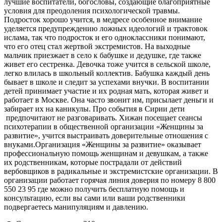
лучшие воспитатели, богословы, создающие благоприятные
условия для преодоления психологической травмы.
Подросток хорошо учится, в медресе особенное внимание
уделяется предупреждению ложных идеологий и трактовок
ислама, так что подросток и его одноклассники понимают,
что его отец стал жертвой экстремистов. На выходные
мальчик приезжает в село к бабушке и дедушке, где также
живет его сестренка. Девочка тоже учится в сельской школе,
легко влилась в школьный коллектив. Бабушка каждый день
бывает в школе и следит за успехами внучки. В воспитании
детей принимает участие и их родная мать, которая живет и
работает в Москве. Она часто звонит им, присылает деньги и
забирает их на каникулы. Про события в Сирии дети
предпочитают не разговаривать. Хижан посещает сеансы
психотерапии в общественной организации «Женщины за
развитие», учится выстраивать доверительные отношения с
внуками.Организация «Женщины за развитие» оказывает
профессиональную помощь женщинам и девушкам, а также
их родственникам, которые пострадали от действий
вербовщиков в радикальные и экстремистские организации. В
организации работает горячая линия доверия по номеру 8 800
550 23 95 где можно получить бесплатную помощь и
консультацию, если вы сами или ваши родственники
подвергаетесь манипуляциям и давлению.