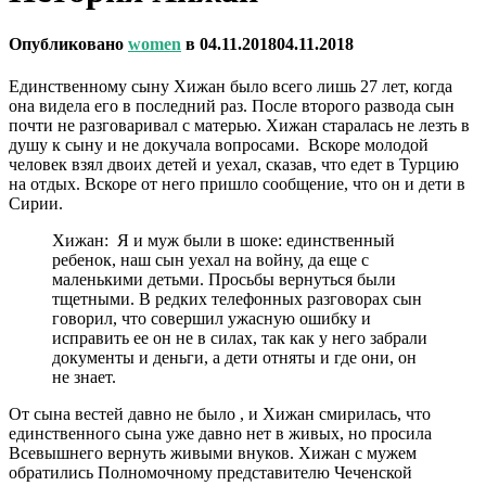
Опубликовано
women
в
04.11.2018
04.11.2018
Единственному сыну Хижан было всего лишь 27 лет, когда
она видела его в последний раз. После второго развода сын
почти не разговаривал с матерью. Хижан старалась не лезть в
душу к сыну и не докучала вопросами. Вскоре молодой
человек взял двоих детей и уехал, сказав, что едет в Турцию
на отдых. Вскоре от него пришло сообщение, что он и дети в
Сирии.
Хижан: Я и муж были в шоке: единственный
ребенок, наш сын уехал на войну, да еще с
маленькими детьми. Просьбы вернуться были
тщетными. В редких телефонных разговорах сын
говорил, что совершил ужасную ошибку и
исправить ее он не в силах, так как у него забрали
документы и деньги, а дети отняты и где они, он
не знает.
От сына вестей давно не было , и Хижан смирилась, что
единственного сына уже давно нет в живых, но просила
Всевышнего вернуть живыми внуков. Хижан с мужем
обратились Полномочному представителю Чеченской