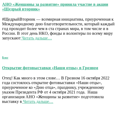
АНО «Женщины за развитие» приняла участие в акции
«Щедрый вторник»
#ЩедрыйВторник — всемирная инициатива, приуроченная к
Международному дню благотворительности, который каждый
год проходит более чем в ста странах мира, в том числе и в
России. В этот день НКО, фонды и волонтеры по всему миру
запускают
Читать дальше…
Блог
Открытие фотовыставки «Наши отцы» в Грозном
Отец! Как много в этом слове… В Грозном 16 октября 2022
года состоялось открытие фотовыставки «Наши отцы»,
приуроченное ко «Дню отца», празднику, учрежденному
указом Президента РФ от 4 октября 2021 года. Наша
организация АНО «Женщины за развитие» подготовила
выставку в
Читать дальше…