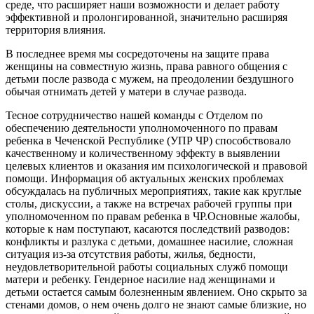
среде, что расширяет наши возможности и делает работу
эффективной и пролонгированной, значительно расширяя
территория влияния.
В последнее время мы сосредоточены на защите права
женщины на совместную жизнь, права равного общения с
детьми после развода с мужем, на преодолении бездушного
обычая отнимать детей у матери в случае развода.
Тесное сотрудничество нашей команды с Отделом по
обеспечению деятельности уполномоченного по правам
ребенка в Чеченской Республике (УПР ЧР) способствовало
качественному и количественному эффекту в выявлении
целевых клиентов и оказания им психологической и правовой
помощи. Информация об актуальных женских проблемах
обсуждалась на публичных мероприятиях, такие как круглые
столы, дискуссии, а также на встречах рабочей группы при
уполномоченном по правам ребенка в ЧР.Основные жалобы,
которые к нам поступают, касаются последствий разводов:
конфликты и разлука с детьми, домашнее насилие, сложная
ситуация из-за отсутствия работы, жилья, бедности,
неудовлетворительной работы социальных служб помощи
матери и ребенку. Гендерное насилие над женщинами и
детьми остается самым болезненным явлением. Оно скрыто за
стенами домов, о нем очень долго не знают самые близкие, но