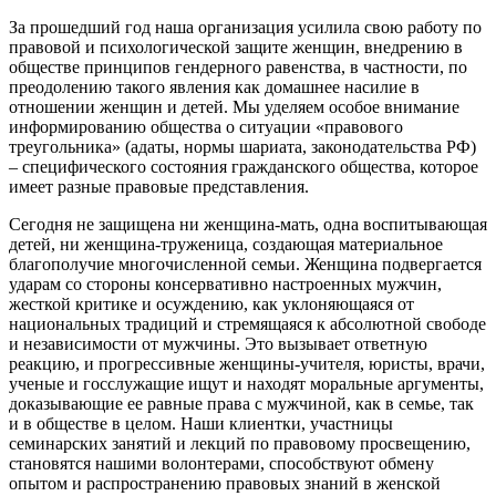
За прошедший год наша организация усилила свою работу по
правовой и психологической защите женщин, внедрению в
обществе принципов гендерного равенства, в частности, по
преодолению такого явления как домашнее насилие в
отношении женщин и детей. Мы уделяем особое внимание
информированию общества о ситуации «правового
треугольника» (адаты, нормы шариата, законодательства РФ)
– специфического состояния гражданского общества, которое
имеет разные правовые представления.
Сегодня не защищена ни женщина-мать, одна воспитывающая
детей, ни женщина-труженица, создающая материальное
благополучие многочисленной семьи. Женщина подвергается
ударам со стороны консервативно настроенных мужчин,
жесткой критике и осуждению, как уклоняющаяся от
национальных традиций и стремящаяся к абсолютной свободе
и независимости от мужчины. Это вызывает ответную
реакцию, и прогрессивные женщины-учителя, юристы, врачи,
ученые и госслужащие ищут и находят моральные аргументы,
доказывающие ее равные права с мужчиной, как в семье, так
и в обществе в целом. Наши клиентки, участницы
семинарских занятий и лекций по правовому просвещению,
становятся нашими волонтерами, способствуют обмену
опытом и распространению правовых знаний в женской