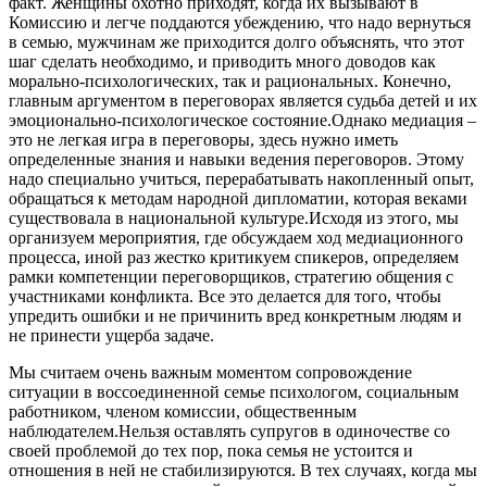
факт. Женщины охотно приходят, когда их вызывают в
Комиссию и легче поддаются убеждению, что надо вернуться
в семью, мужчинам же приходится долго объяснять, что этот
шаг сделать необходимо, и приводить много доводов как
морально-психологических, так и рациональных. Конечно,
главным аргументом в переговорах является судьба детей и их
эмоционально-психологическое состояние.Однако медиация –
это не легкая игра в переговоры, здесь нужно иметь
определенные знания и навыки ведения переговоров. Этому
надо специально учиться, перерабатывать накопленный опыт,
обращаться к методам народной дипломатии, которая веками
существовала в национальной культуре.Исходя из этого, мы
организуем мероприятия, где обсуждаем ход медиационного
процесса, иной раз жестко критикуем спикеров, определяем
рамки компетенции переговорщиков, стратегию общения с
участниками конфликта. Все это делается для того, чтобы
упредить ошибки и не причинить вред конкретным людям и
не принести ущерба задаче.
Мы считаем очень важным моментом сопровождение
ситуации в воссоединенной семье психологом, социальным
работником, членом комиссии, общественным
наблюдателем.Нельзя оставлять супругов в одиночестве со
своей проблемой до тех пор, пока семья не устоится и
отношения в ней не стабилизируются. В тех случаях, когда мы