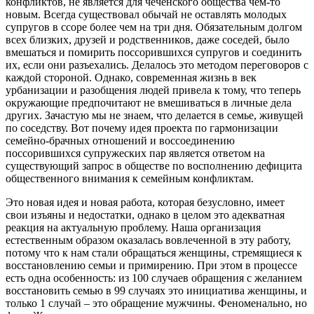
конфликтов, не является для чеченского общества чем-то
новым. Всегда существовал обычай не оставлять молодых
супругов в ссоре более чем на три дня. Обязательным долгом
всех близких, друзей и родственников, даже соседей, было
вмешаться и помирить поссорившихся супругов и соединить
их, если они разъехались. Делалось это методом переговоров с
каждой стороной. Однако, современная жизнь в век
урбанизации и разобщения людей привела к тому, что теперь
окружающие предпочитают не вмешиваться в личные дела
других. Зачастую мы не знаем, что делается в семье, живущей
по соседству. Вот почему идея проекта по гармонизации
семейно-брачных отношений и воссоединению
поссорившихся супружеских пар является ответом на
существующий запрос в обществе по восполнению дефицита
общественного внимания к семейным конфликтам.
Это новая идея и новая работа, которая безусловно, имеет
свои изъяны и недостатки, однако в целом это адекватная
реакция на актуальную проблему. Наша организация
естественным образом оказалась вовлеченной в эту работу,
потому что к нам стали обращаться женщины, стремящиеся к
восстановлению семьи и примирению. При этом в процессе
есть одна особенность: из 100 случаев обращения с желанием
восстановить семью в 99 случаях это инициатива женщины, и
только 1 случай – это обращение мужчины. Феноменально, но