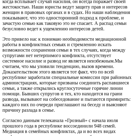
когда всплывает случай насилия, он всегда поражает своей
жестокостью. Наши юристы ведут защиту прав и интересов
женщин в правовых органах и в судах. Но наши наблюдения
показывают, что это односторонний подход к проблеме, и
зачастую семью как таковую это не спасает. А распад семьи
безусловно ведет к ущемлению интересов детей.
Это привело нас к понимаю необходимости медиационной
работы в конфликтных семьях и стремлению искать
возможности сохранения семьи в тех случаях, когда между
супругами нет нетерпимого конфликта, отсутствует
системное насилие и развод не является неизбежным.Мы
считаем, что мы уловили тенденцию, вызов времени.
Доказательством этого является тот факт, что по всей
республике заработали специальные комиссии при районных
администрациях, которые призваны соединить распавшиеся
семьи, а также открылись круглосуточные горячие линии
помощи. Бывших супругов и тех, кто находится на грани
развода, вызывают на собеседование и пытаются примирить:
каждого них по очереди приглашают на беседу и выясняют
причину разлада в семье.
Согласно данным телеканала «Грозный» с начала июля
прошлого года в республике воссоединили 948 семей.
Медиация в семейных конфликтах, да и во всех видах