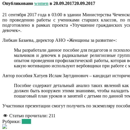
Опубликовано
women
в
20.09.2017
20.09.2017
21 сентября 2017 года в 03:00 в здании Министерства Чеченс
по проведению работы с учениками старших классов, по 
подготовлено в рамках проекта «Улучшение гражданских у
девочек».
Либкан Базаева, директор АНО «Женщины за развитие»:
Мы разработали данное пособие для педагогов и психол
мальчиков и девочек в радикальные религиозные групп
опытом проведения профилактической работы, которая в
какую мотивацию используют вербовщики при работе с м
Автор пособия Хатуев Ислам Заутдинович – кандидат историче
Пособие содержит детальный анализ таких явлений как
должен быть вооружен этими знаниями, чтобы наладить к
пошаговый план уроков и занятий с детьми по данной те
Участники презентации смогут получить по экземпляру пособи
Статью прочитали:
211
Рубрики:
Блог