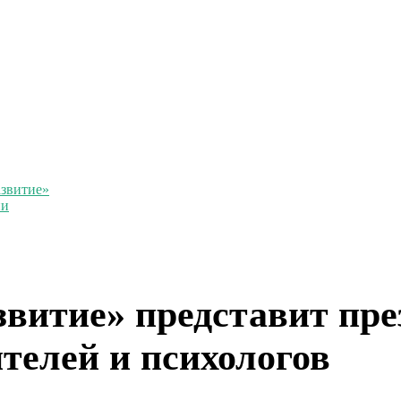
звитие»
ии
витие» представит пр
ителей и психологов