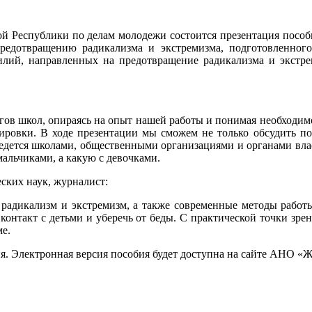
кой Республики по делам молодежи состоится презентация пособ
предотвращению радикализма и экстремизма, подготовленно
силий, направленных на предотвращение радикализма и экст
огов школ, опираясь на опыт нашей работы и понимая необходи
ировки. В ходе презентации мы сможем не только обсудить по
едется школами, общественными организациями и органами влас
альчиками, а какую с девочками.
ских наук, журналист:
 радикализм и экстремизм, а также современные методы рабо
онтакт с детьми и уберечь от беды. С практической точки зрен
ме.
я. Электронная версия пособия будет доступна на сайте АНО «