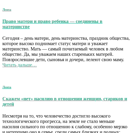
Лента
Право матери и право ребенка — соединены в
материнстве
Сегодня – день матери, день материнства, праздник общества,
которое высоко поднимает статус матери и уважает
материнство. Мать — самый почитаемый человек в любом
обществе. Да, мы уважаем наших стареньких матерей.
Повзрослевшие дети, сыновья и дочери, лелеют свою маму.
Читать дальше…
Лента
Скажем «нет» насилию в отношении женщин, стариков и
детей
Несмотря на то, что человечество достигло высокого
технологического прогресса, на земле не стало меньше
насилия сильного по отношению к слабому, особенно мерзко
и нетерпимо оно в семье, среди самых близких и родных: