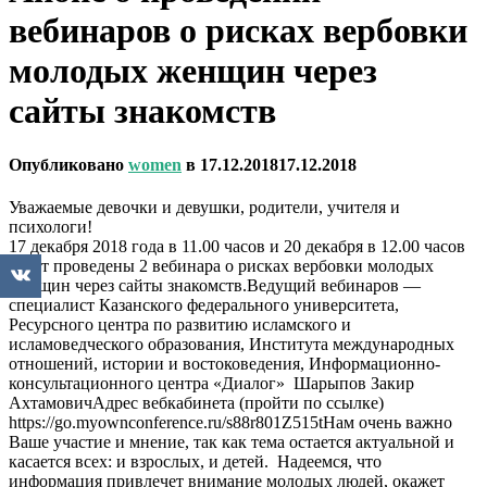
вебинаров о рисках вербовки
молодых женщин через
сайты знакомств
Опубликовано
women
в
17.12.2018
17.12.2018
Уважаемые девочки и девушки, родители, учителя и
психологи!
17 декабря 2018 года в 11.00 часов и 20 декабря в 12.00 часов
будут проведены 2 вебинара о рисках вербовки молодых
женщин через сайты знакомств.Ведущий вебинаров —
специалист Казанского федерального университета,
Ресурсного центра по развитию исламского и
исламоведческого образования, Института международных
отношений, истории и востоковедения, Информационно-
консультационного центра «Диалог» Шарыпов Закир
АхтамовичАдрес вебкабинета (пройти по ссылке)
https://go.myownconference.ru/s88r801Z515tНам очень важно
Ваше участие и мнение, так как тема остается актуальной и
касается всех: и взрослых, и детей. Надеемся, что
информация привлечет внимание молодых людей, окажет